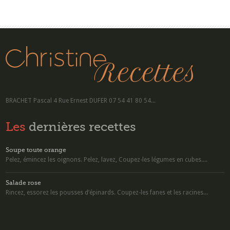
BRACHET Pascal 4 Rue Ernest DUFER 07 54 41 80 54...
Les
dernières recettes
Soupe toute orange
Pelez, émincez les oignons. Pelez, lavez, Coupez-les légumes en cubes....
Salade rose
Rincez, essorez les pousses d’épinards. Coupez-les fanes et les racines...