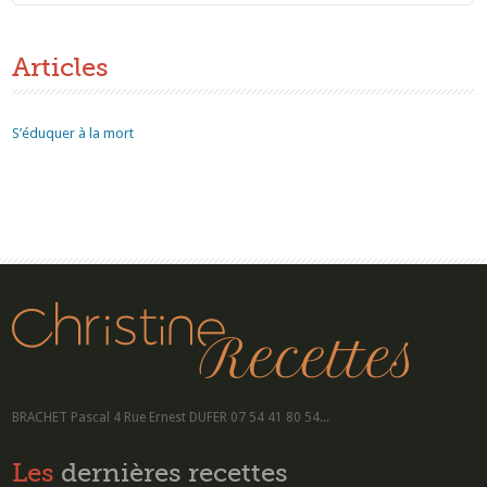
Articles
S’éduquer à la mort
BRACHET Pascal 4 Rue Ernest DUFER 07 54 41 80 54...
Les
dernières recettes