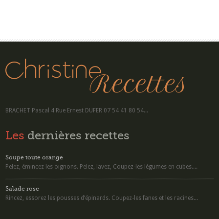
BRACHET Pascal 4 Rue Ernest DUFER 07 54 41 80 54...
Les
dernières recettes
Soupe toute orange
Pelez, émincez les oignons. Pelez, lavez, Coupez-les légumes en cubes....
Salade rose
Rincez, essorez les pousses d’épinards. Coupez-les fanes et les racines...