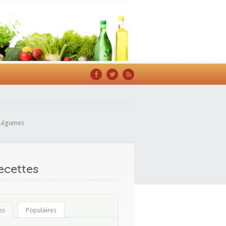
Légumes
cettes
es
Populaires