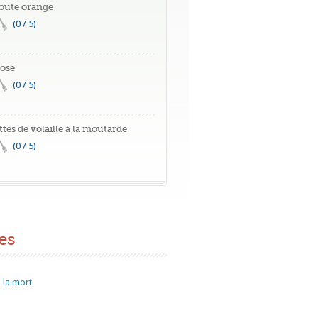
oute orange
(0 / 5)
rose
(0 / 5)
ttes de volaille à la moutarde
(0 / 5)
es
 la mort