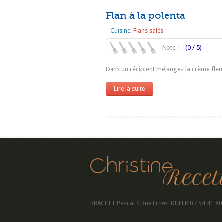
Flan à la polenta
Cuisine:
Flans salés
Note :
(0 / 5)
Dans un récipient mélangez la crème fleurett
Lire la suite
BRACHET Pascal 4 Rue Ernest DUFER 07 54 41 80 