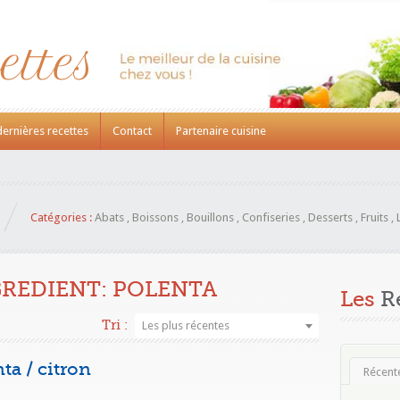
dernières recettes
Contact
Partenaire cuisine
Catégories :
Abats
,
Boissons
,
Bouillons
,
Confiseries
,
Desserts
,
Fruits
,
GREDIENT:
POLENTA
Les
Re
Tri :
Les plus récentes
ta / citron
Récent