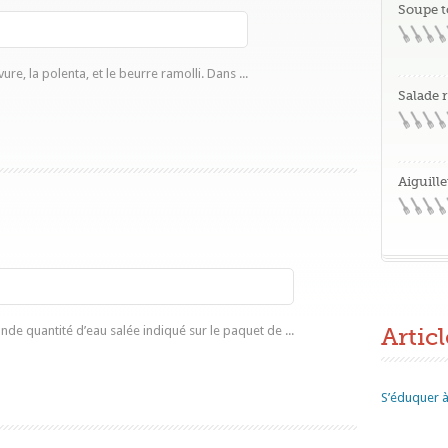
Soupe t
ure, la polenta, et le beurre ramolli. Dans ...
Salade 
Aiguille
Articl
de quantité d’eau salée indiqué sur le paquet de ...
S’éduquer à