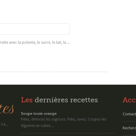
e avec la polenta, le sucre, le lait, la ...
Les
dernières recettes
Acc
Soupe toute orange
Contact
Pelez, émincez les oignons. Pelez, lavez, Coupez-les
54...
légumes en cubes....
Recherc