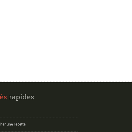
ès
rapides
her une recette