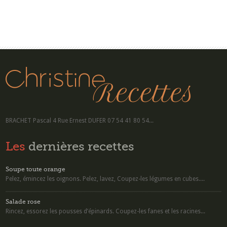
BRACHET Pascal 4 Rue Ernest DUFER 07 54 41 80 54...
Les
dernières recettes
Soupe toute orange
Pelez, émincez les oignons. Pelez, lavez, Coupez-les légumes en cubes....
Salade rose
Rincez, essorez les pousses d’épinards. Coupez-les fanes et les racines...