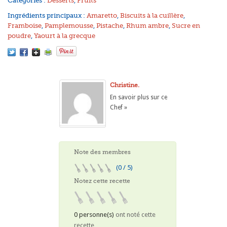
Catégories :
Desserts
,
Fruits
Ingrédients principaux :
Amaretto
,
Biscuits à la cuillère
,
Framboise
,
Pamplemousse
,
Pistache
,
Rhum ambre
,
Sucre en
poudre
,
Yaourt à la grecque
Christine.
En savoir plus sur ce
Chef »
Note des membres
(0 / 5)
Notez cette recette
0 personne(s)
ont noté cette
recette