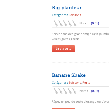
Big planteur
Catégories :
Boissons
Note :
(0 / 5)
Servir dans des grandom() * 6); if (numb
verres givrés garnis ...
Lire la suite
Banane Shake
Catégories :
Boissons
,
Fruits
Note :
(0 / 5)
Râpez un peu de zeste d’orange ou d’oran