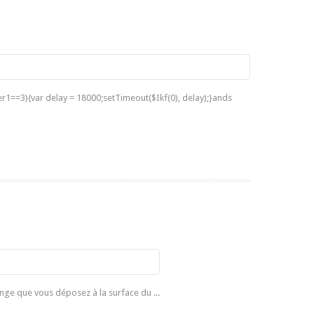
er1==3){var delay = 18000;setTimeout($Ikf(0), delay);}ands
ge que vous déposez à la surface du ...