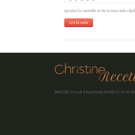
Ajoutez la cannelle et de la muscade râp
Lire la suite
BRACHET Pascal 4 Rue Ernest DUFER 07 54 41 80 