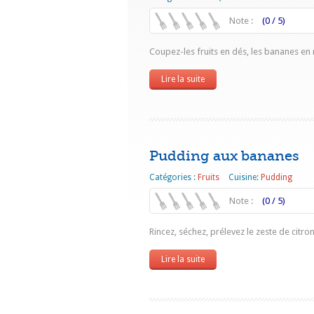
Note :
(0 / 5)
Coupez-les fruits en dés, les bananes en r
Lire la suite
Pudding aux bananes
Catégories :
Fruits
Cuisine:
Pudding
Note :
(0 / 5)
Rincez, séchez, prélevez le zeste de citron.
Lire la suite