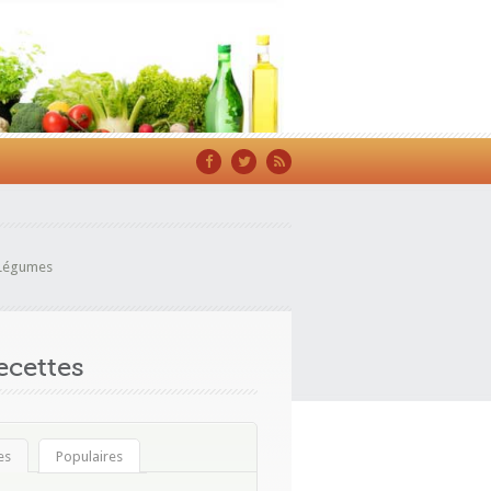
Légumes
cettes
es
Populaires