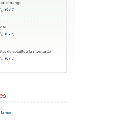
oute orange
(0 / 5)
rose
(0 / 5)
ttes de volaille à la moutarde
(0 / 5)
es
 la mort