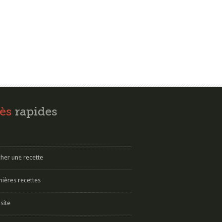
ès
rapides
her une recette
nières recettes
site