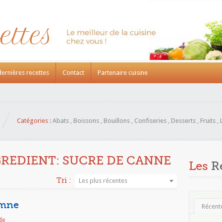
dernières recettes
Contact
Partenaire cuisine
Catégories :
Abats
,
Boissons
,
Bouillons
,
Confiseries
,
Desserts
,
Fruits
,
GREDIENT:
SUCRE DE CANNE
Les
Re
Tri :
Les plus récentes
omne
Récent
de