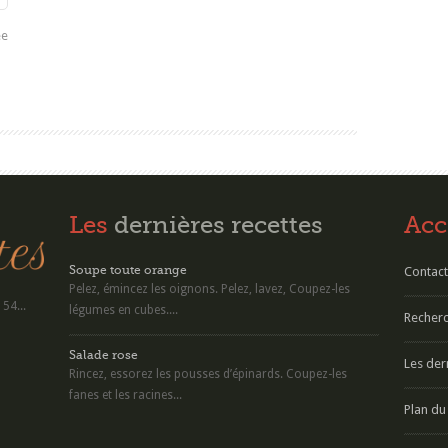
ée
Les
dernières recettes
Acc
Soupe toute orange
Contact
Pelez, émincez les oignons. Pelez, lavez, Coupez-les
54...
légumes en cubes....
Recherc
Salade rose
Les der
Rincez, essorez les pousses d’épinards. Coupez-les
fanes et les racines...
Plan du 