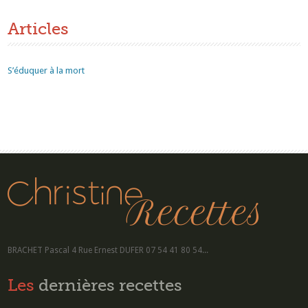
Articles
S’éduquer à la mort
BRACHET Pascal 4 Rue Ernest DUFER 07 54 41 80 54...
Les
dernières recettes