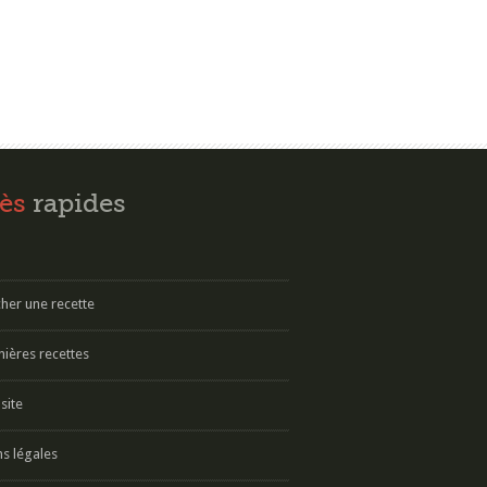
ès
rapides
her une recette
nières recettes
site
s légales