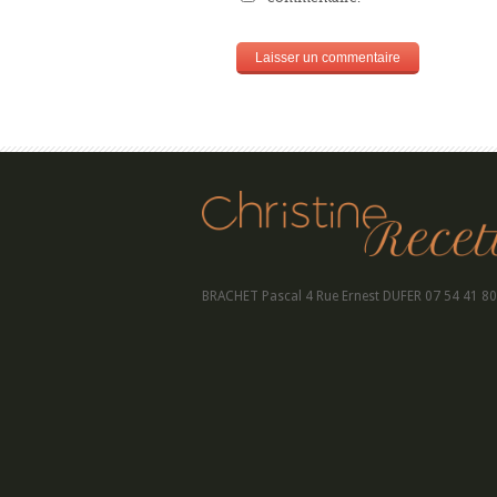
BRACHET Pascal 4 Rue Ernest DUFER 07 54 41 80 