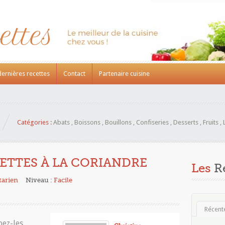
dernières recettes
Contact
Partenaire cuisine
Catégories :
Abats
,
Boissons
,
Bouillons
,
Confiseries
,
Desserts
,
Fruits
,
ETTES À LA CORIANDRE
Les
Re
tarien
Niveau :
Facile
Récent
pez-les