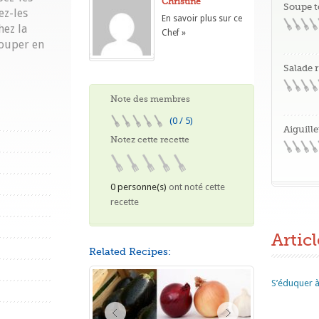
Christine
Soupe t
ez-les
En savoir plus sur ce
hez la
Chef »
couper en
Salade 
Note des membres
(0 / 5)
Aiguille
Notez cette recette
0 personne(s)
ont noté cette
recette
Articl
Related Recipes:
S’éduquer à