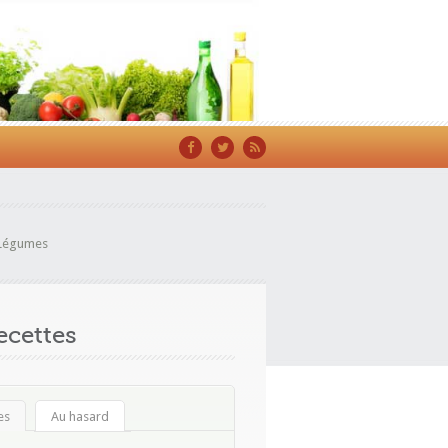
Légumes
cettes
es
Au hasard