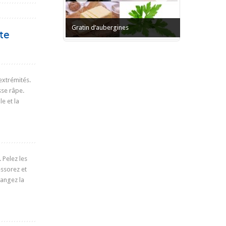
Gratin d’aubergines
te
extrémités.
sse râpe.
e et la
 Pelez les
essorez et
langez la