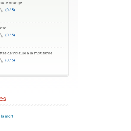
oute orange
(0 / 5)
rose
(0 / 5)
ttes de volaille à la moutarde
(0 / 5)
es
 la mort