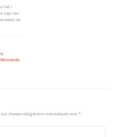
l'ail /
e soja / les
Parsemez de
re
,
,
Moutarde
,
.
Les champs obligatoires sont indiqués avec
*