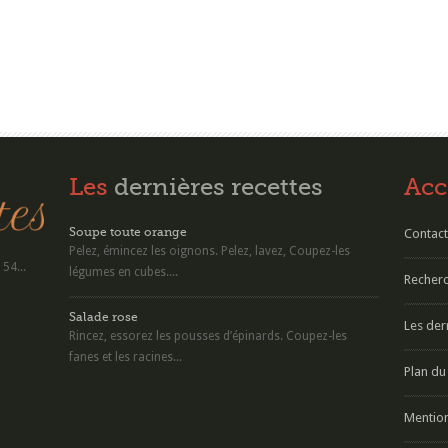
Les
dernières recettes
Acc
Soupe toute orange
Contact
Pelez, émincez les oignons. Pelez, lavez, Coupez-les
54...
légumes en cubes....
Recherc
Salade rose
Les der
Rincez, essorez les pousses d’épinards. Coupez-les
fanes et les racines...
Plan du 
Mention