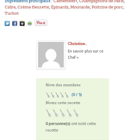
Ingrédients principaux :
Camembert
,
Champignons de Paris
,
Cidre
,
Crême fleurette
,
Épinards
,
Moutarde
,
Poitrine de porc
,
Turbot
Christine..
En savoir plus sur ce
Chef »
Note des membres
(0 / 5)
Notez cette recette
0 personne(s)
ont noté cette
recette