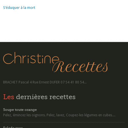
S’éduquer à la mort
BRACHET Pascal 4 Rue Ernest DUFER 07 54 41 80 54...
Les
dernières recettes
Soupe toute orange
Pelez, émincez les oignons. Pelez, lavez, Coupez-les légumes en cubes....