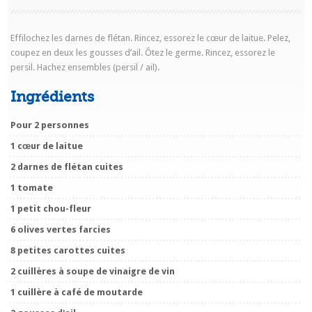
Effilochez les darnes de flétan. Rincez, essorez le cœur de laitue. Pelez,
coupez en deux les gousses d’ail. Ôtez le germe. Rincez, essorez le
persil. Hachez ensembles (persil / ail).
Ingrédients
Pour 2 personnes
1 cœur de laitue
2 darnes de flétan cuites
1 tomate
1 petit chou-fleur
6 olives vertes farcies
8 petites carottes cuites
2 cuillères à soupe de vinaigre de vin
1 cuillère à café de moutarde